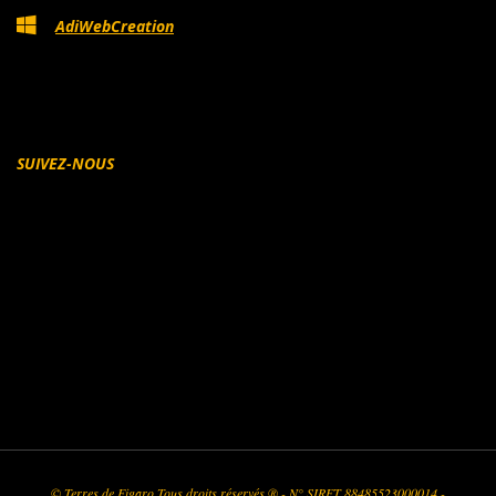
AdiWebCreation
SUIVEZ-NOUS
Facebook
© Terres de Figaro Tous droits réservés ® - N° SIRET 88485523000014 -