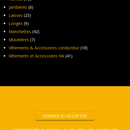
Jambières
(6)
Laisses
(25)
Longes
(9)
Manchettes
(42)
Muselières
(7)
Vêtements & Accessoires conducteur
(18)
Vêtements et Accessoires HA
(41)
Confidentialité et cookies : ce site utilise des cookies. En