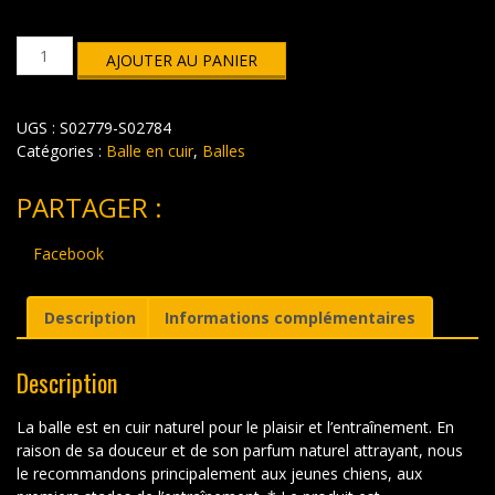
quantité
AJOUTER AU PANIER
de
Balle
en
UGS :
S02779-S02784
cuir
Catégories :
Balle en cuir
,
Balles
PARTAGER :
Facebook
Description
Informations complémentaires
Description
La balle est en cuir naturel pour le plaisir et l’entraînement.
En
raison de sa douceur et de son parfum naturel attrayant, nous
le recommandons principalement aux jeunes chiens, aux