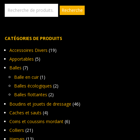
sur
Recherche
Recherche
pour :
la
page
du
produit
CATÉGORIES DE PRODUITS
Accessoires Divers
(19)
Apportables
(5)
Balles
(7)
Balle en cuir
(1)
Balles écologiques
(2)
Balles flottantes
(2)
Boudins et jouets de dressage
(46)
Caches et sauts
(4)
Coins et coussins mordant
(6)
Colliers
(21)
Harnais
(13)