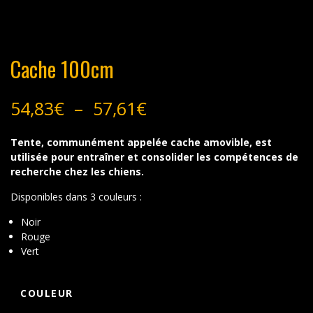
Cache 100cm
Plage
54,83
€
–
57,61
€
de
prix :
Tente, communément appelée cache amovible, est
54,83€
utilisée pour entraîner et consolider les compétences de
à
recherche chez les chiens.
57,61€
Disponibles dans 3 couleurs :
Noir
Rouge
Vert
COULEUR