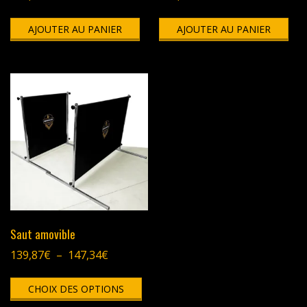
AJOUTER AU PANIER
AJOUTER AU PANIER
Saut amovible
Plage
139,87
€
–
147,34
€
de
Ce
prix :
CHOIX DES OPTIONS
produit
139,87€
a