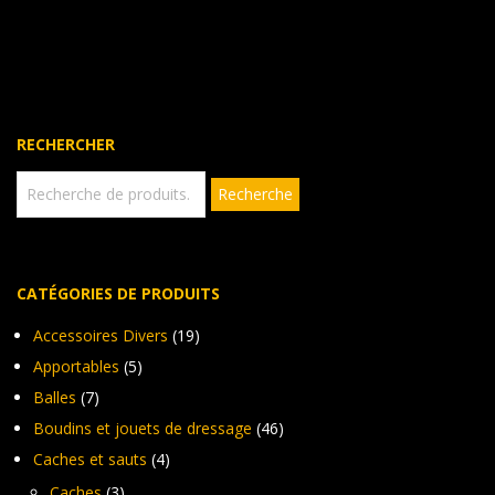
à
plusieurs
147,34€
variations.
Les
options
peuvent
être
RECHERCHER
choisies
sur
Recherche
Recherche
pour :
la
page
du
produit
CATÉGORIES DE PRODUITS
Accessoires Divers
(19)
Apportables
(5)
Balles
(7)
Boudins et jouets de dressage
(46)
Caches et sauts
(4)
Caches
(3)