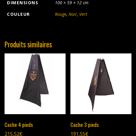
DIMENSIONS
100 × 59 × 12 cm
COULEUR
Rouge
,
Noir
,
Vert
Produits similaires
Cache 4 pieds
Cache 3 pieds
215,52
€
191,55
€