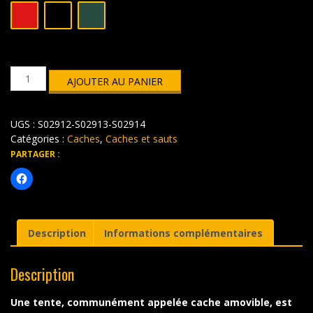
quantité
AJOUTER AU PANIER
de
Cache
100cm
UGS :
S02912-S02913-S02914
Catégories :
Caches
,
Caches et sauts
PARTAGER :
Description
Informations complémentaires
Description
Une tente, communément appelée cache amovible, est