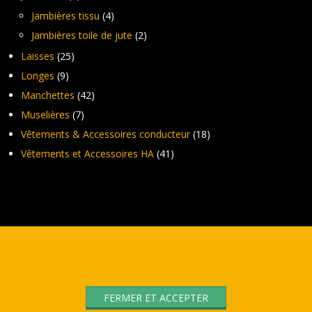
Jambières tissu
(4)
Jambières toile de jute
(2)
Laisses
(25)
Longes
(9)
Manchettes
(42)
Muselières
(7)
Vêtements & Accessoires conducteur
(18)
Vêtements et Accessoires HA
(41)