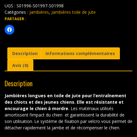
longues
UGS :
S01996-S01997-S01998
en
toile
Catégories :
Jambières
,
Jambières toile de jute
de
PARTAGER :
jute
Description
Informations complémentaires
Avis (0)
Description
Jambières longues en toile de jute pour l’entraînement
des chiots et des jeunes chiens. Elle est résistante et
encourage le chien à mordre.
Les matériaux utilisés
amortissent l’impact du chien et garantissent la durabilité de
son utilisation. Le système de fixation par velcro vous permet de
détacher rapidement la jambe et de récompenser le chien.