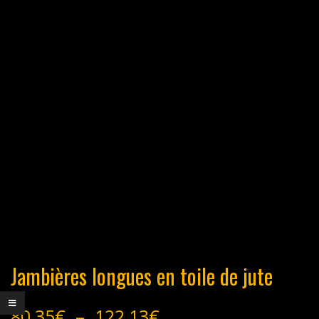
Jambières longues en toile de jute
Plage
80,35
€
–
122,13
€