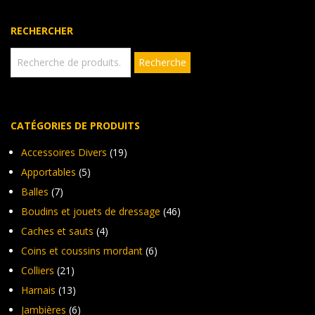
être
peu
choisies
êtr
RECHERCHER
sur
cho
la
sur
Recherche
Recherche
page
pour :
la
du
pag
produit
du
pro
CATÉGORIES DE PRODUITS
Accessoires Divers
(19)
Apportables
(5)
Balles
(7)
Boudins et jouets de dressage
(46)
Caches et sauts
(4)
Coins et coussins mordant
(6)
Colliers
(21)
Harnais
(13)
Jambières
(6)