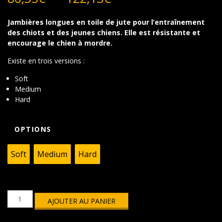
de
prix :
Jambières longues en toile de jute pour l’entraînement
80,35€
des chiots et des jeunes chiens. Elle est résistante et
à
encourage le chien à mordre.
122,13€
Existe en trois versions :
Soft
Medium
Hard
OPTIONS
Soft
Medium
Hard
quantité
AJOUTER AU PANIER
de
Jambières