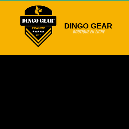
Skip
to
content
DINGO GEAR
BOUTIQUE EN LIGNE
Primary
Navigation
Menu
Cuir