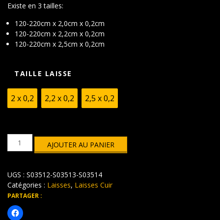
à
Existe en 3 tailles:
72,22€
120-220cm x 2,0cm x 0,2cm
120-220cm x 2,2cm x 0,2cm
120-220cm x 2,5cm x 0,2cm
TAILLE LAISSE
2 x 0,2
2,2 x 0,2
2,5 x 0,2
quantité
AJOUTER AU PANIER
de
laisse
en
UGS :
S03512-S03513-S03514
cuir
prolongée
Catégories :
Laisses
,
Laisses Cuir
avec
PARTAGER :
poignée,
120-