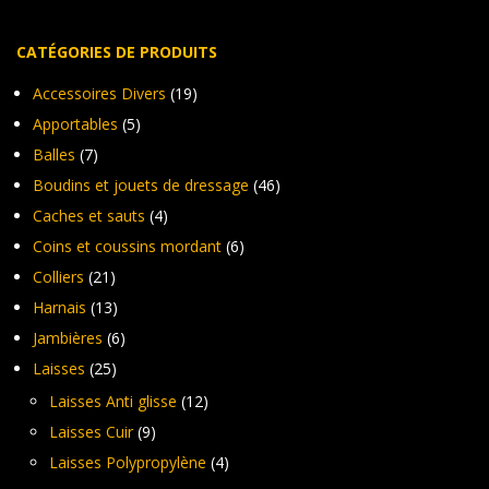
du
du
produit
pro
CATÉGORIES DE PRODUITS
Accessoires Divers
(19)
Apportables
(5)
Balles
(7)
Boudins et jouets de dressage
(46)
Caches et sauts
(4)
Coins et coussins mordant
(6)
Colliers
(21)
Harnais
(13)
Jambières
(6)
Laisses
(25)
Laisses Anti glisse
(12)
Laisses Cuir
(9)
Laisses Polypropylène
(4)