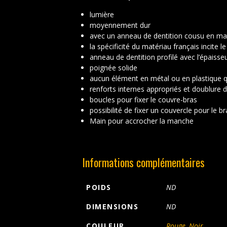
lumière
moyennement dur
avec un anneau de dentition cousu en mat
la spécificité du matériau français incite 
anneau de dentition profilé avec l’épaisse
poignée solide
aucun élément en métal ou en plastique qu
renforts internes appropriés et doublure
boucles pour fixer le couvre-bras
possibilité de fixer un couvercle pour le 
Main pour accrocher la manche
Informations complémentaires
POIDS
ND
DIMENSIONS
ND
COULEUR
Rouge
,
Noir