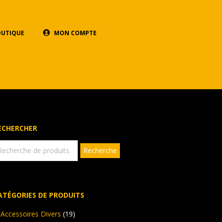
OUTIQUE
MON COMPTE
ECHERCHER
echerche
Recherche
ur :
ATÉGORIES DE PRODUITS
Accessoires Divers
(19)