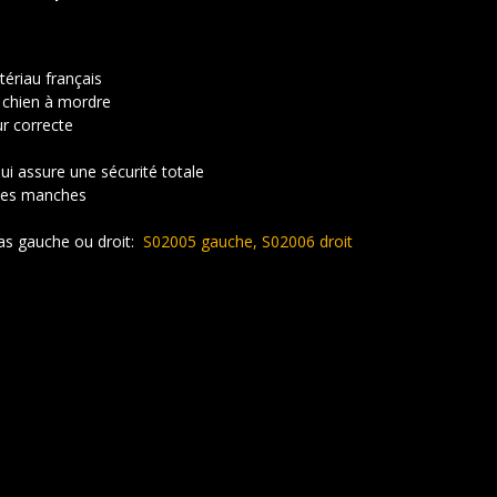
ériau français
le chien à mordre
ur correcte
i assure une sécurité totale
 des manches
bras gauche ou droit:
S02005 gauche, S02006 droit