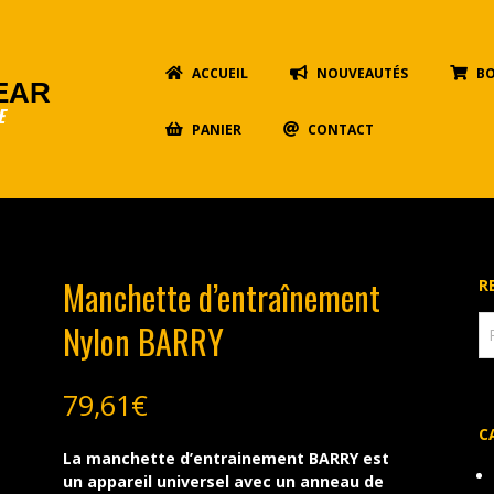
Primary
ACCUEIL
NOUVEAUTÉS
B
Navigation
EAR
Menu
E
PANIER
CONTACT
Manchette d’entraînement
R
R
Nylon BARRY
po
79,61
€
C
La manchette d’entrainement BARRY est
un appareil universel avec un anneau de