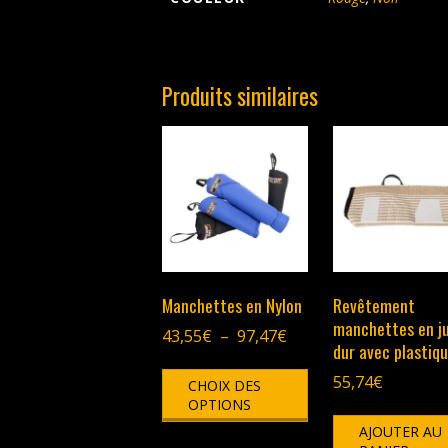
Produits similaires
Manchettes en Nylon
Revêtement
manchettes en j
Plage
43,55
€
–
97,47
€
dur avec plastiq
de
Ce
prix :
55,74
€
CHOIX DES
produit
43,55€
OPTIONS
a
à
plusieurs
AJOUTER AU
97,47€