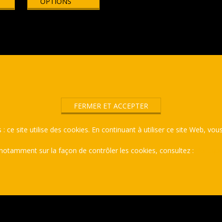
OPTIONS
a
plusieurs
variations.
Les
options
peuvent
être
choisies
sur
la
page
du
produit
 : ce site utilise des cookies. En continuant à utiliser ce site Web, vous
 notamment sur la façon de contrôler les cookies, consultez :
Politiqu