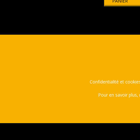
variations.
PANIER
Les
options
peuvent
être
choisies
sur
la
page
du
produit
Confidentialité et cookies
Pour en savoir plus,