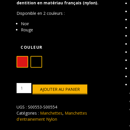
dentition en matériau français (nylon).
Disponible en 2 couleurs :
Noir
Rouge
COULEUR
quantité
AJOUTER AU PANIER
de
Manchette
d'entraînement
UGS :
S00553-S00554
Nylon
BARRY
Catégories :
Manchettes
,
Manchettes
d'entrainement Nylon