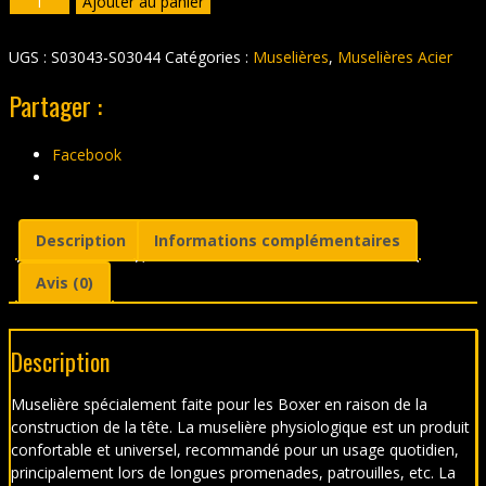
Ajouter au panier
de
Muselière
UGS :
S03043-S03044
Catégories :
Muselières
,
Muselières Acier
en
métal
Partager :
pour
Boxer
Facebook
Description
Informations complémentaires
Avis (0)
Description
Muselière spécialement faite pour les Boxer en raison de la
construction de la tête. La muselière physiologique est un produit
confortable et universel, recommandé pour un usage quotidien,
principalement lors de longues promenades, patrouilles, etc. La