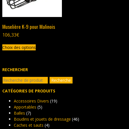
la
la
page
page
du
du
produit
produit
Muselière K-9 pour Malinois
106,33
€
Ce
Choix des options
produit
a
plusieurs
variations.
RECHERCHER
Les
Recherche
options
Recherche
pour :
peuvent
CATÉGORIES DE PRODUITS
être
choisies
Accessoires Divers
(19)
sur
Apportables
(5)
la
Balles
(7)
page
Boudins et jouets de dressage
(46)
du
Caches et sauts
(4)
produit