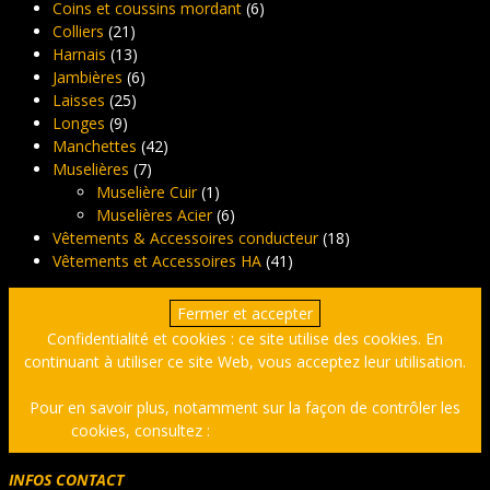
Coins et coussins mordant
(6)
Colliers
(21)
Harnais
(13)
Jambières
(6)
Laisses
(25)
Longes
(9)
Manchettes
(42)
Muselières
(7)
Muselière Cuir
(1)
Muselières Acier
(6)
Vêtements & Accessoires conducteur
(18)
Vêtements et Accessoires HA
(41)
Confidentialité et cookies : ce site utilise des cookies. En
continuant à utiliser ce site Web, vous acceptez leur utilisation.
Pour en savoir plus, notamment sur la façon de contrôler les
cookies, consultez :
Politique relative aux cookies
INFOS CONTACT