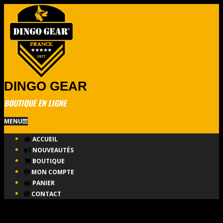
Skip
to
content
DINGO GEAR
BOUTIQUE EN LIGNE
Primary
MENU
Navigation
ACCUEIL
Menu
NOUVEAUTÉS
BOUTIQUE
MON COMPTE
PANIER
CONTACT
Métal
Nouveau