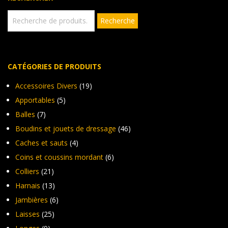
choisies
sur
Recherche
Recherche
pour :
la
page
du
produit
CATÉGORIES DE PRODUITS
Accessoires Divers
(19)
Apportables
(5)
Balles
(7)
Boudins et jouets de dressage
(46)
Caches et sauts
(4)
Coins et coussins mordant
(6)
Colliers
(21)
Harnais
(13)
Jambières
(6)
Laisses
(25)