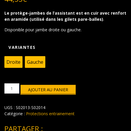
Le protège-jambes de l’assistant est en cuir avec renfort
en aramide (utilisé dans les gilets pare-balles)
.
Disponible pour jambe droite ou gauche.
VARIANTES
Droite
Gauche
quantité
AJOUTER AU PANIER
de
Protège-
jambes
UGS :
S02013-S02014
gauche
ou
Catégorie :
Protections entrainement
droite
PARTAGER :