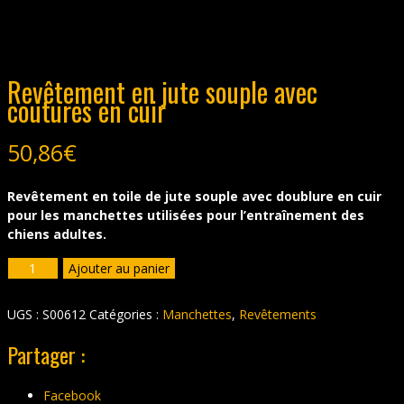
Revêtement en jute souple avec
coutures en cuir
50,86
€
Revêtement en toile de jute souple avec doublure en cuir
pour les manchettes utilisées pour l’entraînement des
chiens adultes.
quantité
Ajouter au panier
de
Revêtement
UGS :
S00612
Catégories :
Manchettes
,
Revêtements
en
jute
Partager :
souple
avec
Facebook
coutures