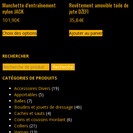
produit
produit
Manchette d’entraînement
Revêtement amovible toile de
nylon JACK
jute DŻEFI
101,90
€
35,84
€
Ce
Choix des options
Ajouter au panier
produit
a
plusieurs
variations.
RECHERCHER
Les
Recherche
options
Recherche
pour :
peuvent
CATÉGORIES DE PRODUITS
être
choisies
Accessoires Divers
(19)
sur
Apportables
(5)
la
Balles
(7)
page
Boudins et jouets de dressage
(46)
du
Caches et sauts
(4)
produit
Coins et coussins mordant
(6)
Colliers
(21)
Harnais
(13)