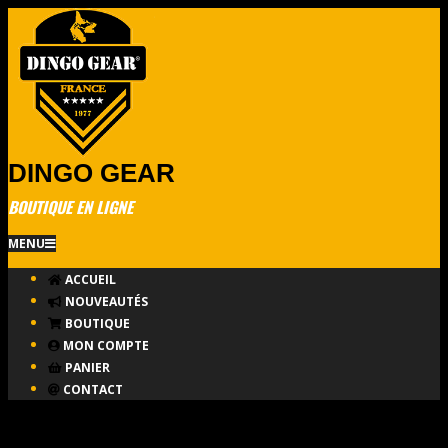
Skip
to
content
DINGO GEAR
BOUTIQUE EN LIGNE
Primary
MENU
Navigation
ACCUEIL
Menu
NOUVEAUTÉS
BOUTIQUE
MON COMPTE
PANIER
CONTACT