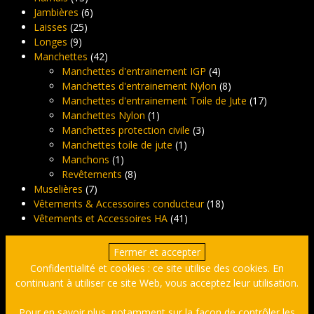
Jambières
(6)
Laisses
(25)
Longes
(9)
Manchettes
(42)
Manchettes d'entrainement IGP
(4)
Manchettes d'entrainement Nylon
(8)
Manchettes d'entrainement Toile de Jute
(17)
Manchettes Nylon
(1)
Manchettes protection civile
(3)
Manchettes toile de jute
(1)
Manchons
(1)
Revêtements
(8)
Muselières
(7)
Vêtements & Accessoires conducteur
(18)
Vêtements et Accessoires HA
(41)
Confidentialité et cookies : ce site utilise des cookies. En
continuant à utiliser ce site Web, vous acceptez leur utilisation.
Pour en savoir plus, notamment sur la façon de contrôler les