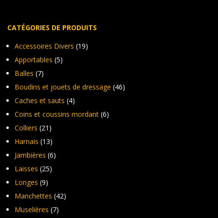
du
du
produit
pro
CATÉGORIES DE PRODUITS
Accessoires Divers
(19)
Apportables
(5)
Balles
(7)
Boudins et jouets de dressage
(46)
Caches et sauts
(4)
Coins et coussins mordant
(6)
Colliers
(21)
Harnais
(13)
Jambières
(6)
Laisses
(25)
Longes
(9)
Manchettes
(42)
Muselières
(7)