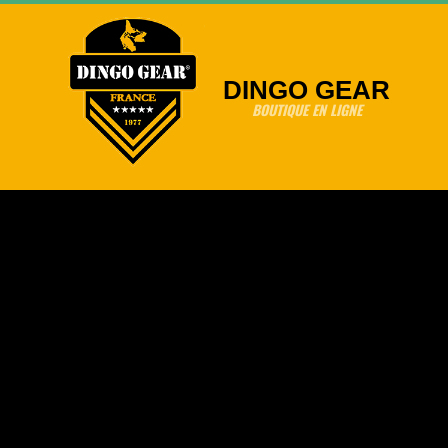
Skip
to
content
DINGO GEAR
BOUTIQUE EN LIGNE
Primary
Navigation
Menu
Nouveau