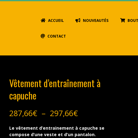
Primary
ACCUEIL
NOUVEAUTÉS
BOUT
Navigation
Menu
CONTACT
Vêtement d’entraînement à
capuche
Plage
287,66
€
–
297,66
€
de
prix :
Le vêtement d’entrainement à capuche se
287,66€
compose d’une veste et d’un pantalon.