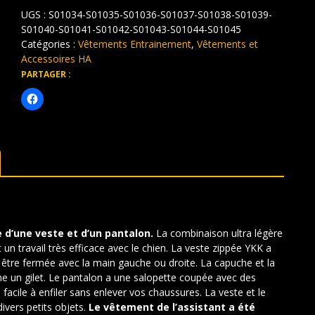
d'entraînement
UGS :
S01034-S01035-S01036-S01037-S01038-S01039-
à
capuche
S01040-S01041-S01042-S01043-S01044-S01045
Catégories :
Vêtements Entrainement
,
Vêtements et
Accessoires HA
PARTAGER :
d’une veste et d’un pantalon.
La combinaison ultra légère
un travail très efficace avec le chien. La veste zippée YKK a
être fermée avec la main gauche ou droite. La capuche et la
e un gilet. Le pantalon a une salopette coupée avec des
facile à enfiler sans enlever vos chaussures. La veste et le
vers petits objets.
Le vêtement de l’assistant a été