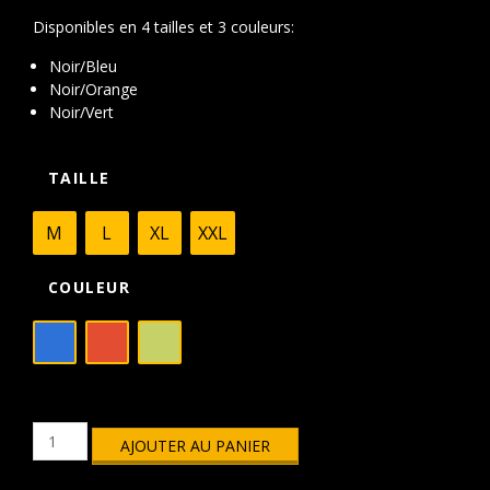
à
297,66€
Disponibles en 4 tailles et 3 couleurs:
Noir/Bleu
Noir/Orange
Noir/Vert
TAILLE
M
L
XL
XXL
COULEUR
quantité
AJOUTER AU PANIER
de
Vêtement