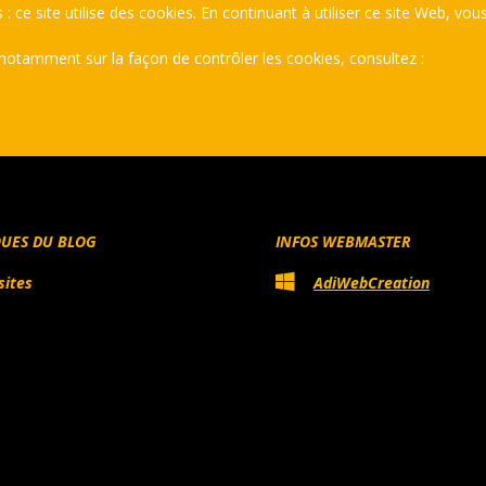
produit
produit
produit
 : ce site utilise des cookies. En continuant à utiliser ce site Web, vous
 notamment sur la façon de contrôler les cookies, consultez :
Politiqu
QUES DU BLOG
INFOS WEBMASTER
sites
AdiWebCreation