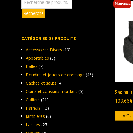
pour :
Nouveau
Recherche
CATÉGORIES DE PRODUITS
Accessoires Divers
(19)
Apportables
(5)
Balles
(7)
Boudins et jouets de dressage
(46)
Caches et sauts
(4)
Sac pour
Coins et coussins mordant
(6)
Colliers
(21)
108,66
€
Harnais
(13)
AJOU
Jambières
(6)
Laisses
(25)
Longes
(9)