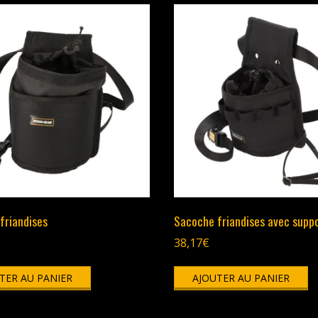
friandises
Sacoche friandises avec supp
38,17
€
TER AU PANIER
AJOUTER AU PANIER