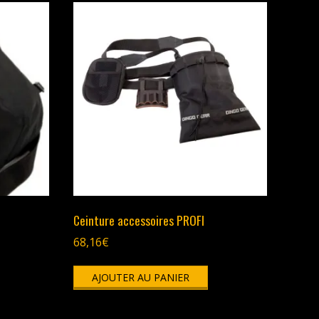
Ceinture accessoires PROFI
68,16
€
AJOUTER AU PANIER