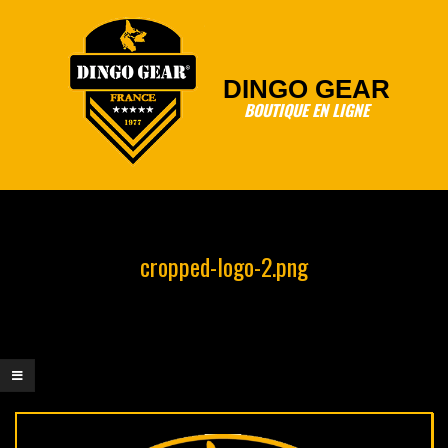
Skip
to
content
DINGO GEAR
BOUTIQUE EN LIGNE
Primary
Navigation
Menu
cropped-logo-2.png