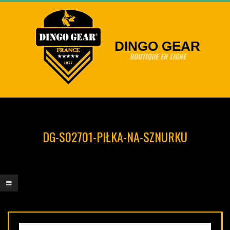
Skip
to
content
DINGO GEAR
BOUTIQUE EN LIGNE
Primary
Navigation
Menu
DG-S02701-PIŁKA-NA-SZNURKU