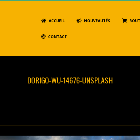
Primary
ACCUEIL
NOUVEAUTÉS
BOUT
Navigation
Menu
CONTACT
DORIGO-WU-14676-UNSPLASH