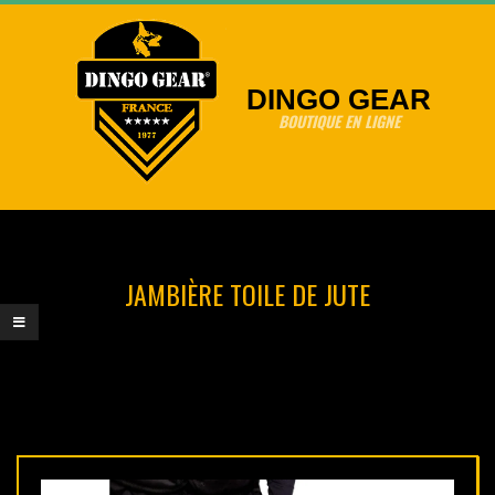
Skip
to
content
DINGO GEAR
BOUTIQUE EN LIGNE
Primary
Navigation
Menu
JAMBIÈRE TOILE DE JUTE