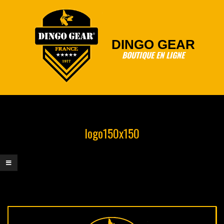
Skip
to
content
DINGO GEAR
BOUTIQUE EN LIGNE
Primary
Navigation
Menu
logo150x150