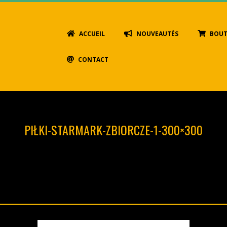
Primary
ACCUEIL
NOUVEAUTÉS
BOUT
Navigation
Menu
CONTACT
PIŁKI-STARMARK-ZBIORCZE-1-300×300