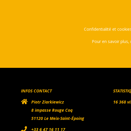
Confidentialité et cookies
Pour en savoir plus,
INFOS CONTACT
STATISTI
Piotr Ziarkiewicz
16 368 vi
8 impasse Rouge Coq
51120 Le Meix-Saint-Époing
+33 6 47 16 11 17