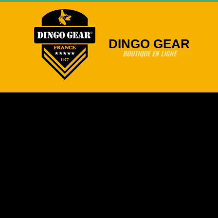
Skip
to
content
DINGO GEAR
BOUTIQUE EN LIGNE
Primary
Navigation
Menu
Cuir