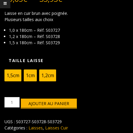
de
prix :
Laisse en cuir brun avec poignée.
29,65€
Plusieurs tailles aux choix
à
33,93€
1,0 x 180cm – Réf.
S03727
1,2 x 180cm – Réf.
S03728
1,5 x 180cm – Réf.
S03729
TAILLE LAISSE
1,5cm
1cm
1,2cm
quantité
AJOUTER AU PANIER
de
Laisse
en
UGS :
S03727-S03728-S03729
cuir
marron
Catégories :
Laisses
,
Laisses Cuir