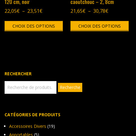
120 cm, noir
caoutchouc – 2, 8cm
Plage
Plage
22,05
€
–
23,51
€
21,65
€
–
30,78
€
de
de
Ce
Ce
prix :
prix :
CHOIX DES OPTIONS
produit
CHOIX DES OPTIONS
pro
22,05€
21,65€
a
a
à
à
plusieurs
plu
23,51€
30,78€
variations.
vari
Les
Les
options
opt
peuvent
peu
être
êtr
RECHERCHER
choisies
cho
sur
sur
Recherche
Recherche
pour :
la
la
page
pag
du
du
produit
pro
CATÉGORIES DE PRODUITS
Accessoires Divers
(19)
Apportables
(5)