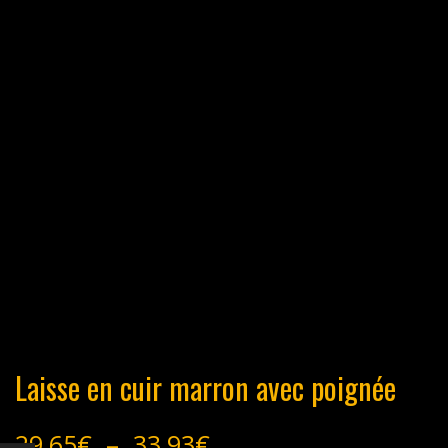
Laisse en cuir marron avec poignée
Plage
29,65
€
–
33,93
€