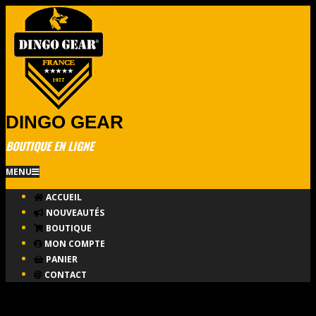
Skip
to
content
DINGO GEAR
BOUTIQUE EN LIGNE
Primary
MENU
Navigation
ACCUEIL
Menu
NOUVEAUTÉS
BOUTIQUE
MON COMPTE
PANIER
CONTACT