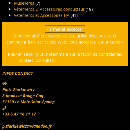
Muselières
(7)
Vêtements & Accessoires conducteur
(18)
Vêtements et Accessoires HA
(41)
Confidentialité et cookies : ce site utilise des cookies. En
continuant à utiliser ce site Web, vous acceptez leur utilisation.
Pour en savoir plus, notamment sur la façon de contrôler les
cookies, consultez :
Politique relative aux cookies
INFOS CONTACT
Piotr Ziarkiewicz
8 impasse Rouge Coq
51120 Le Meix-Saint-Époing
+33 6 47 16 11 17
p.ziarkiewicz@wanadoo.fr