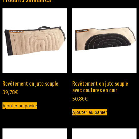
Revêtement en jute souple
Revêtement en jute souple
avec coutures en cuir
39,78
€
50,86
€
Ajouter au panier
Ajouter au panier