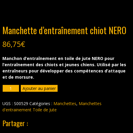
Manchette d’entraînement chiot NERO
86,75
€
Manchon d’entraînement en toile de jute NERO pour
l’entraînement des chiots et jeunes chiens. Utilisé par les
entraîneurs pour développer des compétences d’attaque
et de morsure.
quantité
Ajouter au panier
de
Manchette
UGS :
S00529
Catégories :
Manchettes
,
Manchettes
d'entraînement
d'entrainement Toile de Jute
chiot
NERO
Partager :