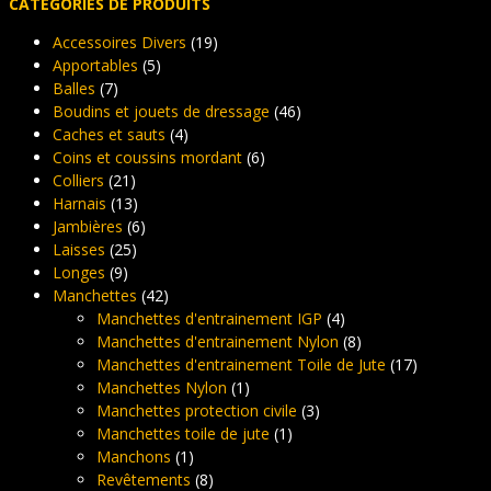
CATÉGORIES DE PRODUITS
être
choisies
choisies
sur
Accessoires Divers
(19)
sur
la
Apportables
(5)
la
page
Balles
(7)
page
du
Boudins et jouets de dressage
(46)
du
produit
Caches et sauts
(4)
produit
Coins et coussins mordant
(6)
Colliers
(21)
Harnais
(13)
Jambières
(6)
Laisses
(25)
Longes
(9)
Manchettes
(42)
Manchettes d'entrainement IGP
(4)
Manchettes d'entrainement Nylon
(8)
Manchettes d'entrainement Toile de Jute
(17)
Manchettes Nylon
(1)
Manchettes protection civile
(3)
Manchettes toile de jute
(1)
Manchons
(1)
Revêtements
(8)