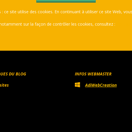
du
produit
 : ce site utilise des cookies. En continuant à utiliser ce site Web, vous
 notamment sur la façon de contrôler les cookies, consultez :
Politiqu
QUES DU BLOG
INFOS WEBMASTER
sites
AdiWebCreation