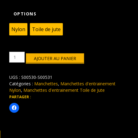
OPTIONS
Nylon
Toile de jute
quantité
AJOUTER AU PANIER
de
Manchette
d’entraînement
UGS :
S00530-S00531
chiot
Catégories :
Manchettes
,
Manchettes d'entrainement
Nylon
,
Manchettes d'entrainement Toile de Jute
PARTAGER :