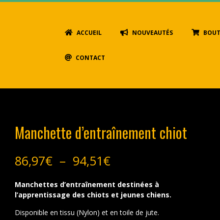
Primary
ACCUEIL
NOUVEAUTÉS
BOUT
Navigation
Menu
CONTACT
Manchette d’entraînement chiot
Plage
86,97
€
–
94,51
€
de
prix :
Manchettes d’entraînement destinées à
86,97€
l’apprentissage des chiots et jeunes chiens.
à
94,51€
Disponible en tissu (Nylon) et en toile de jute.