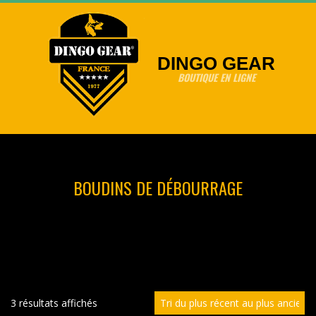
Skip
to
content
DINGO GEAR
BOUTIQUE EN LIGNE
Primary
Navigation
Menu
BOUDINS DE DÉBOURRAGE
Trié
3 résultats affichés