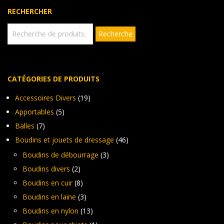
peuvent
RECHERCHER
être
choisies
Recherche
Recherche
sur
pour :
la
page
du
produit
CATÉGORIES DE PRODUITS
Accessoires Divers
(19)
Apportables
(5)
Balles
(7)
Boudins et jouets de dressage
(46)
Boudins de débourrage
(3)
Boudins divers
(2)
Boudins en cuir
(8)
Boudins en laine
(3)
Boudins en nylon
(13)