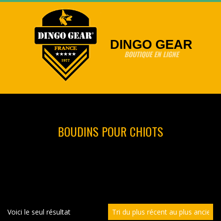
Skip
to
content
DINGO GEAR
BOUTIQUE EN LIGNE
Primary
Navigation
Menu
BOUDINS POUR CHIOTS
Voici le seul résultat