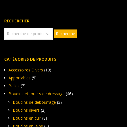
Les
opt
peu
êtr
RECHERCHER
cho
sur
Recherche
Recherche
pour :
la
pag
du
pro
CATÉGORIES DE PRODUITS
Accessoires Divers
(19)
Apportables
(5)
Balles
(7)
Boudins et jouets de dressage
(46)
Boudins de débourrage
(3)
Boudins divers
(2)
Boudins en cuir
(8)
Boudins en laine
(3)