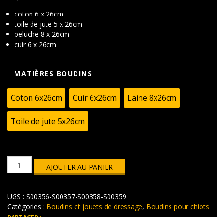
coton 6 x 26cm
toile de jute 5 x 26cm
peluche 8 x 26cm
cuir 6 x 26cm
MATIÈRES BOUDINS
Coton 6x26cm
Cuir 6x26cm
Laine 8x26cm
Toile de jute 5x26cm
quantité
AJOUTER AU PANIER
de
Petits
boudins
UGS :
S00356-S00357-S00358-S00359
chiots
Catégories :
Boudins et jouets de dressage
,
Boudins pour chiots