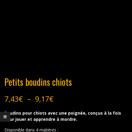
Petits boudins chiots
Plage
7,43
€
–
9,17
€
de
prix :
Boudins pour chiots avec une poignée, conçus à la fois
7,43€
pour jouer et apprendre à mordre.
à
9,17€
Disponible dans 4 matières :