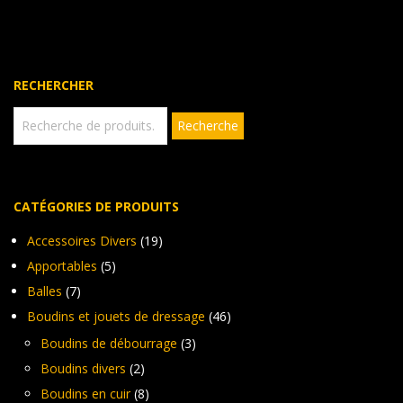
vari
options
Les
peuvent
opt
être
peu
choisies
êtr
RECHERCHER
sur
cho
la
sur
Recherche
Recherche
page
pour :
la
du
pag
produit
du
pro
CATÉGORIES DE PRODUITS
Accessoires Divers
(19)
Apportables
(5)
Balles
(7)
Boudins et jouets de dressage
(46)
Boudins de débourrage
(3)
Boudins divers
(2)
Boudins en cuir
(8)