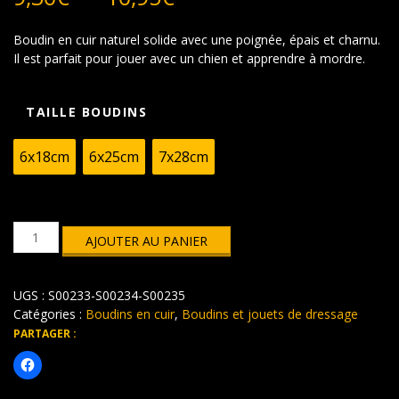
de
prix :
Boudin en cuir naturel solide avec une poignée, épais et charnu.
9,30€
Il est parfait pour jouer avec un chien et apprendre à mordre.
à
10,95€
TAILLE BOUDINS
6x18cm
6x25cm
7x28cm
quantité
AJOUTER AU PANIER
de
Boudins
en
UGS :
S00233-S00234-S00235
cuir
Catégories :
Boudins en cuir
,
Boudins et jouets de dressage
PARTAGER :