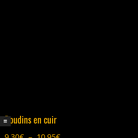
Boudins en cuir
Plage
9,30
€
–
10,95
€