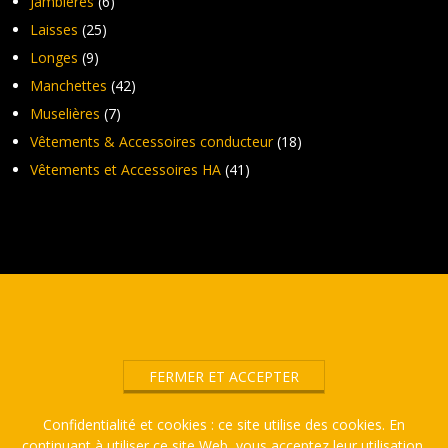
Jambières
(6)
Laisses
(25)
Longes
(9)
Manchettes
(42)
Muselières
(7)
Vêtements & Accessoires conducteur
(18)
Vêtements et Accessoires HA
(41)
Confidentialité et cookies : ce site utilise des cookies. En
continuant à utiliser ce site Web, vous acceptez leur utilisation.