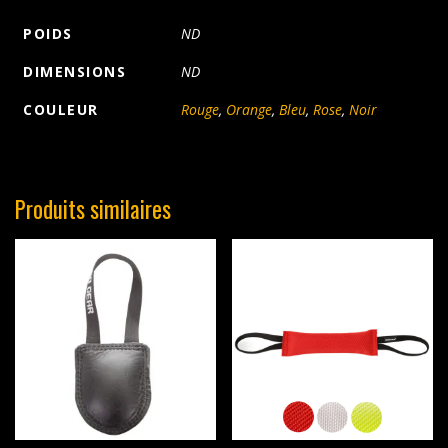
POIDS
ND
DIMENSIONS
ND
COULEUR
Rouge
,
Orange
,
Bleu
,
Rose
,
Noir
Produits similaires