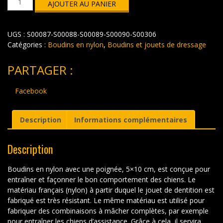
AJOUTER AU PANIER
de
Boudins
nylon
UGS :
S00087-S00088-S00089-S00090-S00306
5x10cm
Catégories :
Boudins en nylon
,
Boudins et jouets de dressage
PARTAGER :
Facebook
Description
Informations complémentaires
Description
Boudins en nylon avec une poignée, 5×10 cm, est conçue pour
entraîner et façonner le bon comportement des chiens. Le
matériau français (nylon) à partir duquel le jouet de dentition est
fabriqué est très résistant. Le même matériau est utilisé pour
fabriquer des combinaisons à mâcher complètes, par exemple
pour entraîner les chiens d’assistance. Grâce à cela, il servira