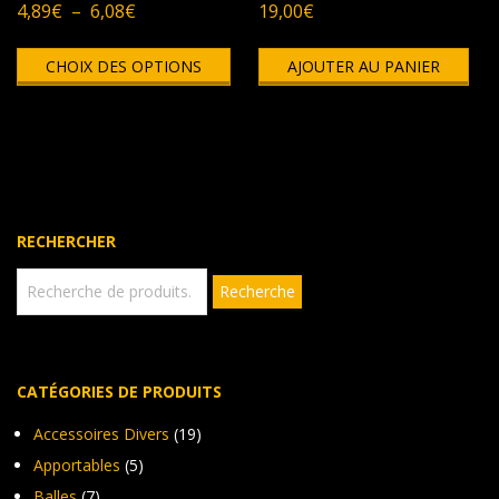
Plage
4,89
€
–
6,08
€
19,00
€
de
Ce
prix :
CHOIX DES OPTIONS
produit
AJOUTER AU PANIER
4,89€
a
à
plusieurs
6,08€
variations.
Les
options
peuvent
être
RECHERCHER
choisies
sur
Recherche
Recherche
pour :
la
page
du
produit
CATÉGORIES DE PRODUITS
Accessoires Divers
(19)
Apportables
(5)
Balles
(7)