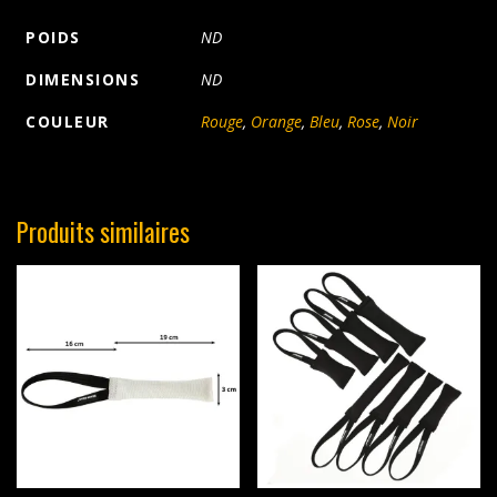
POIDS
ND
DIMENSIONS
ND
COULEUR
Rouge
,
Orange
,
Bleu
,
Rose
,
Noir
Produits similaires