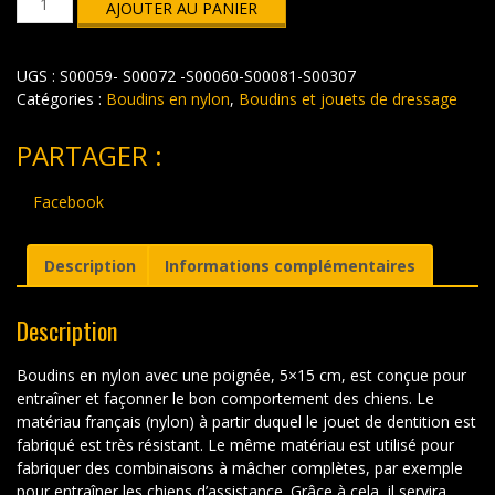
AJOUTER AU PANIER
de
Boudins
nylon
UGS :
S00059- S00072 -S00060-S00081-S00307
5x15cm
Catégories :
Boudins en nylon
,
Boudins et jouets de dressage
PARTAGER :
Facebook
Description
Informations complémentaires
Description
Boudins en nylon avec une poignée, 5×15 cm, est conçue pour
entraîner et façonner le bon comportement des chiens. Le
matériau français (nylon) à partir duquel le jouet de dentition est
fabriqué est très résistant. Le même matériau est utilisé pour
fabriquer des combinaisons à mâcher complètes, par exemple
pour entraîner les chiens d’assistance. Grâce à cela, il servira