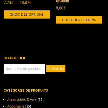
6x30cm
Plage
7,73
€
–
18,87
€
de
8,88
€
Ce
prix :
CHOIX DES OPTIONS
produit
Ce
7,73€
a
CHOIX DES OPTIONS
pro
à
plusieurs
a
18,87€
variations.
plu
Les
vari
options
Les
peuvent
opt
être
peu
choisies
êtr
RECHERCHER
sur
cho
la
sur
Recherche
Recherche
page
pour :
la
du
pag
produit
du
pro
CATÉGORIES DE PRODUITS
Accessoires Divers
(19)
Apportables
(5)