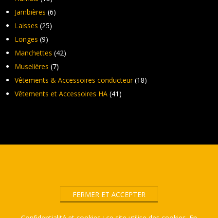
Jambières
(6)
Laisses
(25)
Longes
(9)
Manchettes
(42)
Muselières
(7)
Vêtements & Accessoires conducteur
(18)
Vêtements et Accessoires HA
(41)
Confidentialité et cookies : ce site utilise des cookies. En