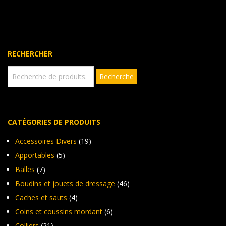
variations.
vari
Les
Les
options
opt
peuvent
peu
être
êtr
RECHERCHER
choisies
cho
sur
sur
Recherche
Recherche
pour :
la
la
page
pag
du
du
produit
pro
CATÉGORIES DE PRODUITS
Accessoires Divers
(19)
Apportables
(5)
Balles
(7)
Boudins et jouets de dressage
(46)
Caches et sauts
(4)
Coins et coussins mordant
(6)
Colliers
(21)