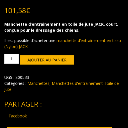
101,58
€
Manchette d’entrainement en toile de jute JACK, court,
conçue pour le dressage des chiens
.
Il est possible d’acheter une
manchette d’entraînement en tissu
(Nylon) JACK
quantité
AJOUTER AU PANIER
de
Manchette
d’entraînement
UGS :
S00533
en
toile
Catégories :
Manchettes
,
Manchettes d'entrainement Toile de
de
Jute
jute
JACK
PARTAGER :
Facebook